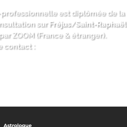
professionnelle est diplômée de la
nsultation sur
Fréjus
/
Saint-Raphaël
par ZOOM (France & étranger).
 contact :