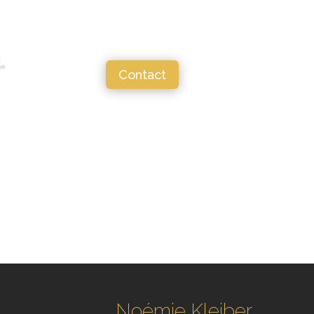
.
Contact
Noémie Kleiber