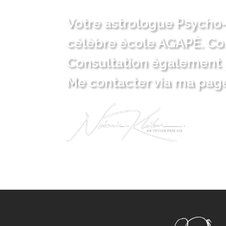
Votre astrologue Psycho-
célèbre école AGAPÈ. Co
Consultation également 
Me contacter via ma page